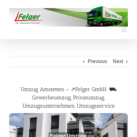
Skip
to
content
Previous
Next
Umzug Amstetten – ↗️Felger GmbH: ⛟
Gewerbeumzug, Privatumzug,
Umzugsunternehmen, Umzugsservice