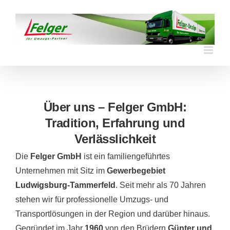
Skip
to
content
Über uns – Felger GmbH:
Tradition, Erfahrung und
Verlässlichkeit
Die
Felger GmbH
ist ein familiengeführtes
Unternehmen mit Sitz im
Gewerbegebiet
Ludwigsburg
-Tammerfeld
. Seit mehr als 70 Jahren
stehen wir für professionelle Umzugs- und
Transportlösungen in der Region und darüber hinaus.
Gegründet im Jahr
1960
von den Brüdern
Günter und