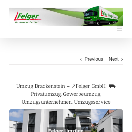
Skip
to
content
Previous
Next
Umzug Drackenstein – ↗️Felger GmbH: ⛟
Privatumzug, Gewerbeumzug,
Umzugsunternehmen, Umzugsservice