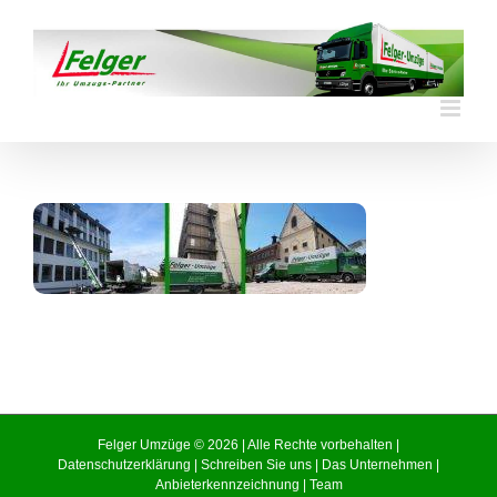
Skip
to
content
Felger Umzüge © 2026 | Alle Rechte vorbehalten |
Datenschutzerklärung
|
Schreiben Sie uns
|
Das Unternehmen
|
Anbieterkennzeichnung
|
Team