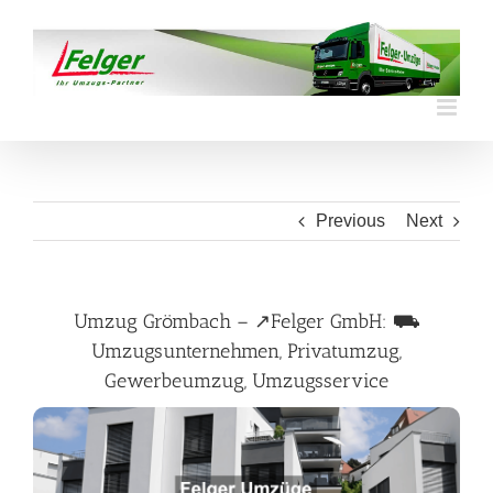
Skip
to
content
Previous
Next
Umzug Grömbach – ↗️Felger GmbH: ⛟
Umzugsunternehmen, Privatumzug,
Gewerbeumzug, Umzugsservice