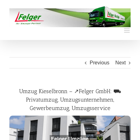
Skip
to
content
Previous
Next
Umzug Kieselbronn – ↗️Felger GmbH: ⛟
Privatumzug, Umzugsunternehmen,
Gewerbeumzug, Umzugsservice