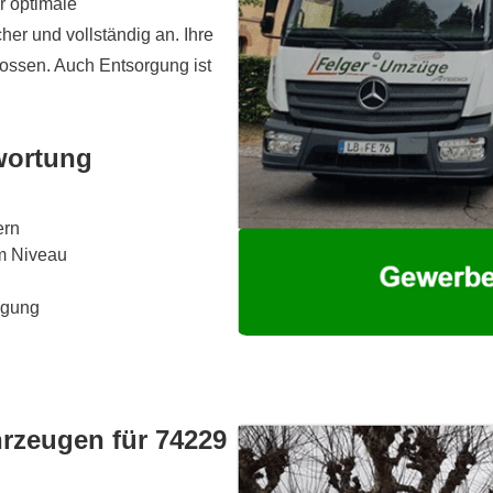
r optimale
er und vollständig an. Ihre
lossen. Auch Entsorgung ist
wortung
ern
em Niveau
lgung
hrzeugen für 74229