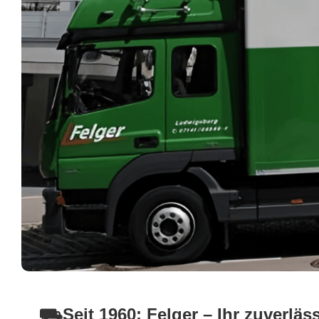
⛟Seit 1960: Felger – Ihr zuverläs