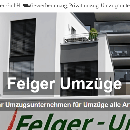
ger GmbH: ⛟Gewerbeumzug, Privatumzug, Umzugsunte