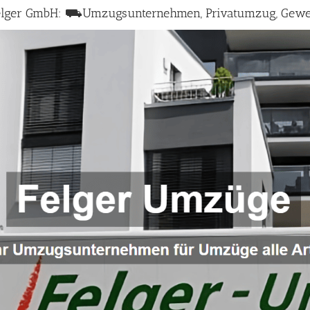
elger GmbH: ⛟Umzugsunternehmen, Privatumzug, Gew