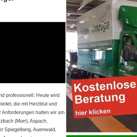
nd professionell. Heute wird
eitet, die mit Herzblut und
 Anforderungen halten wir am
zbach (Murr)
,
Aspach
,
er
Spiegelberg
,
Auenwald
,