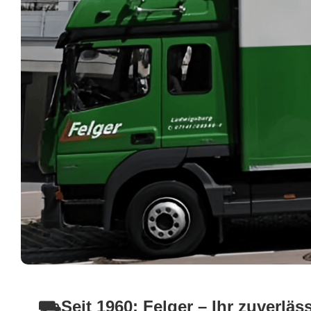
⛟Seit 1960: Felger – Ihr zuverläs