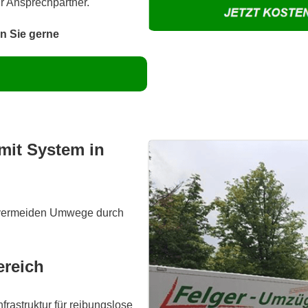
hr Ansprechpartner.
n Sie gerne
mit System in
ir vermeiden Umwege durch
ereich
frastruktur für reibungslose