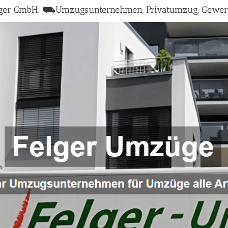
lger GmbH: ⛟Umzugsunternehmen, Privatumzug, Gewe