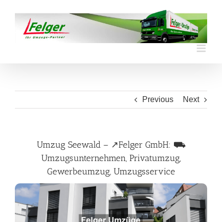
Skip
to
content
Previous
Next
Umzug Seewald – ↗️Felger GmbH: ⛟
Umzugsunternehmen, Privatumzug,
Gewerbeumzug, Umzugsservice