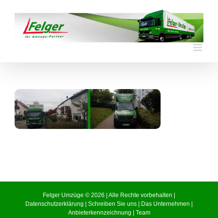
Skip
to
content
Felger Umzüge © 2026 | Alle Rechte vorbehalten |
Datenschutzerklärung
|
Schreiben Sie uns
|
Das Unternehmen
|
Anbieterkennzeichnung
|
Team