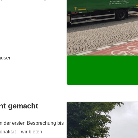
äuser
cht gemacht
n der ersten Besprechung bis
alität – wir bieten