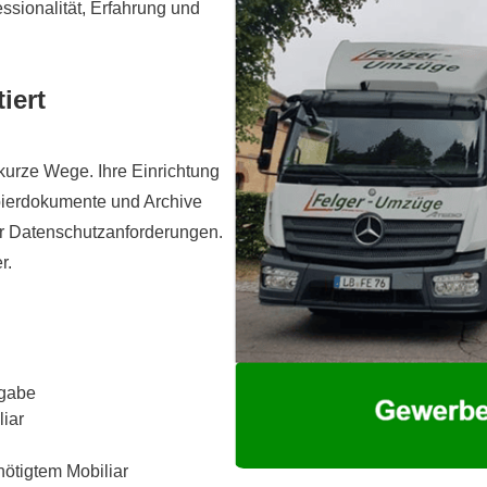
ssionalität, Erfahrung und
iert
d kurze Wege. Ihre Einrichtung
apierdokumente und Archive
ler Datenschutzanforderungen.
r.
rgabe
iar
ötigtem Mobiliar