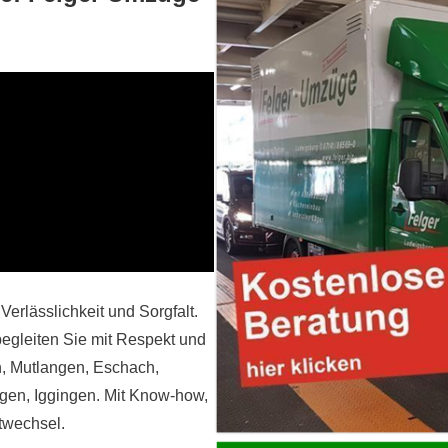
Verlässlichkeit und Sorgfalt.
begleiten Sie mit Respekt und
n, Mutlangen, Eschach,
en, Iggingen. Mit Know-how,
twechsel.