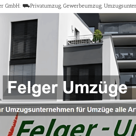
lger GmbH: ⛟Privatumzug, Gewerbeumzug, Umzugsunte