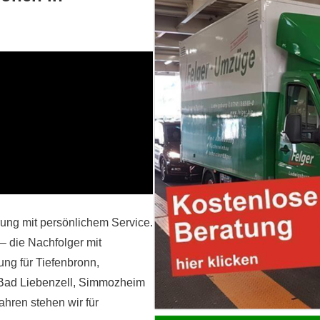
rung mit persönlichem Service.
 die Nachfolger mit
tung für Tiefenbronn,
Bad Liebenzell
,
Simmozheim
Jahren stehen wir für