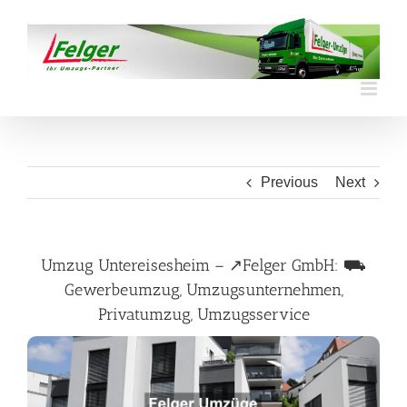
Skip
to
content
Previous
Next
Umzug Untereisesheim – ↗️Felger GmbH: ⛟
Gewerbeumzug, Umzugsunternehmen,
Privatumzug, Umzugsservice