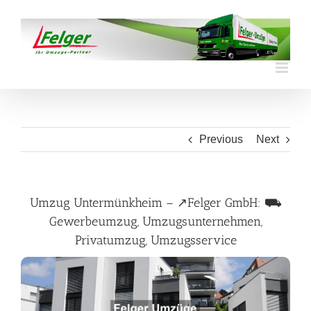
Skip
to
content
Previous
Next
Umzug Untermünkheim – ↗️Felger GmbH: ⛟
Gewerbeumzug, Umzugsunternehmen,
Privatumzug, Umzugsservice