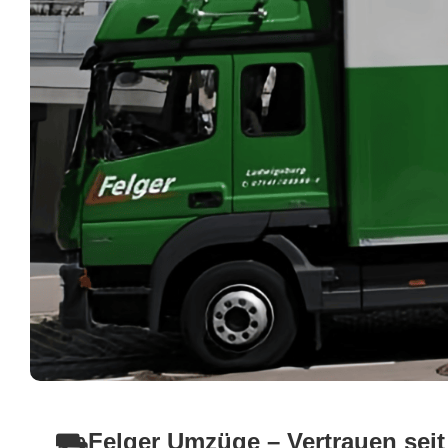
⛟Felger Umzüge – Vertrauen seit