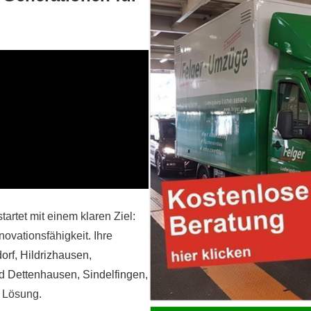
rtet mit einem klaren Ziel:
ovationsfähigkeit. Ihre
dorf
,
Hildrizhausen
,
d
Dettenhausen
,
Sindelfingen
,
e Lösung.