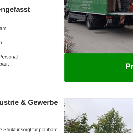
ngefasst
eam
n
 Personal
baut
dustrie & Gewerbe
e Struktur sorgt für planbare