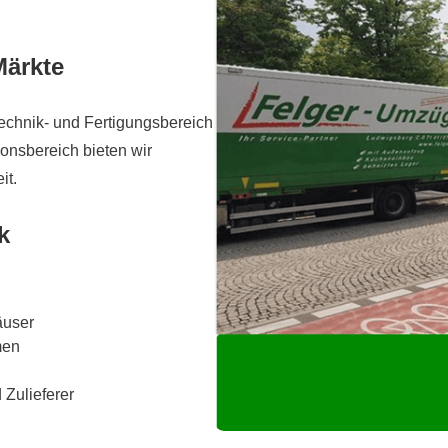
Märkte
Technik- und Fertigungsbereich
onsbereich bieten wir
it.
k
äuser
men
Zulieferer