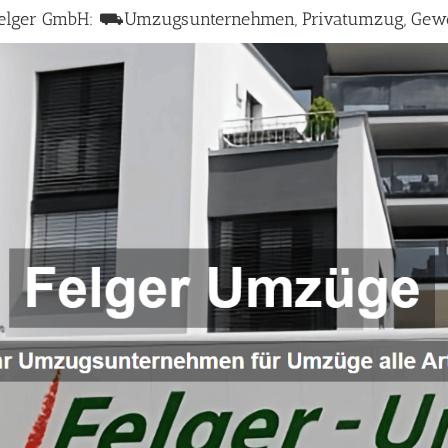
Felger GmbH: ⛟Umzugsunternehmen, Privatumzug, Ge