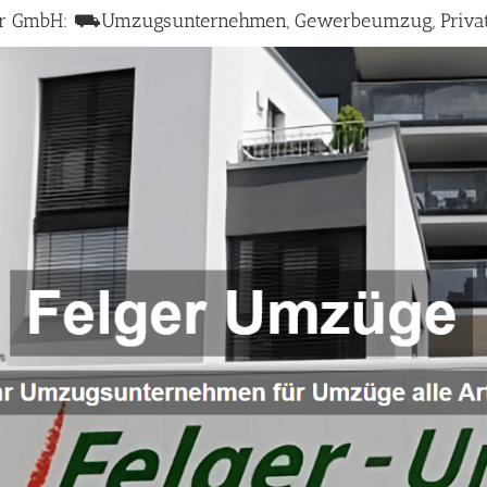
ger GmbH: ⛟Umzugsunternehmen, Gewerbeumzug, Priva