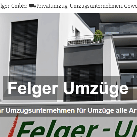
️Felger GmbH: ⛟Privatumzug, Umzugsunternehmen, Gew