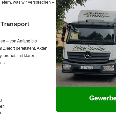
liefern, was wir versprechen –
 Transport
sen – von Anfang bis
 Zielort bereitsteht. Akten,
ordnet, mit klarer
ns.
u
ern
n