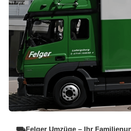
⛟Felger Umzüge – Ihr Familienu